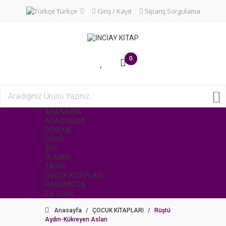
Türkçe
Giriş / Kayıt
Sipariş Sorgulama
0
ANASAYFA
ARAŞTIRMA
DENEME
ÖYKÜ
ŞİİR
ROMAN
TARİH
ÇOCUK KİTAPLARI
HAKKIMIZDA
İLETİŞİM
Anasayfa
/
ÇOCUK KİTAPLARI
/
Rüştü
Aydın-Kükreyen Aslan